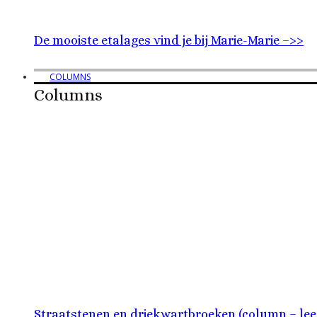
De mooiste etalages vind je bij Marie-Marie –>>
COLUMNS
Columns
Straatstenen en driekwartbroeken (column – lee