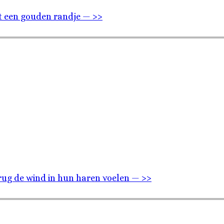
t een gouden randje — >>
rug de wind in hun haren voelen — >>