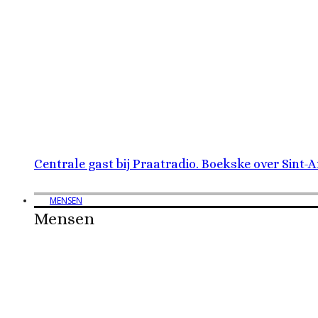
Centrale gast bij Praatradio. Boekske over Sint-
MENSEN
Mensen