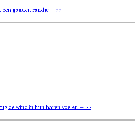
t een gouden randje — >>
rug de wind in hun haren voelen — >>