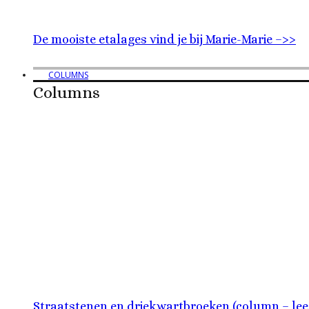
De mooiste etalages vind je bij Marie-Marie –>>
COLUMNS
Columns
Straatstenen en driekwartbroeken (column – lee