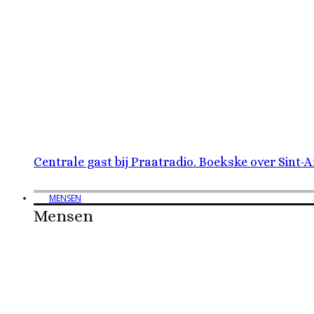
Centrale gast bij Praatradio. Boekske over Sint-
MENSEN
Mensen