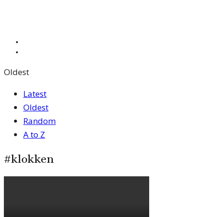
Oldest
Latest
Oldest
Random
A to Z
#klokken