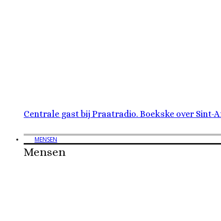
Centrale gast bij Praatradio. Boekske over Sint-
MENSEN
Mensen