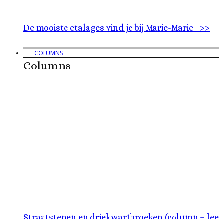
De mooiste etalages vind je bij Marie-Marie –>>
COLUMNS
Columns
Straatstenen en driekwartbroeken (column – lee