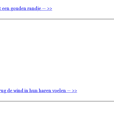
t een gouden randje — >>
rug de wind in hun haren voelen — >>