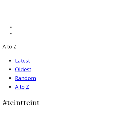
A to Z
Latest
Oldest
Random
A to Z
#teintteint